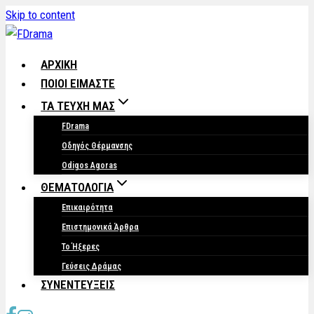
Skip to content
ΑΡΧΙΚΗ
ΠΟΙΟΙ ΕΙΜΑΣΤΕ
ΤΑ ΤΕΥΧΗ ΜΑΣ
FDrama
Οδηγός Θέρμανσης
Odigos Agoras
ΘΕΜΑΤΟΛΟΓΙΑ
Επικαιρότητα
Επιστημονικά Άρθρα
Το Ήξερες
Γεύσεις Δράμας
ΣΥΝΕΝΤΕΥΞΕΙΣ