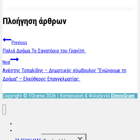
Πλοήγηση άρθρων
Previous
Παλιά Δράμα.Το Σανατόριο του Γρανίτη.
Next
Ανέστης Τοπαλίδης – Δημοτικός σύμβουλος ‘’Ενώνουμε τη
Δράμα’’ – Ελεύθερος Επαγγελματίας.
Copyright © FDrama 2026 | Κατασκευή & Φιλοξενία
DimisGram
ΑΡΧΙΚΗ
ΠΟΙΟΙ ΕΙΜΑΣΤΕ