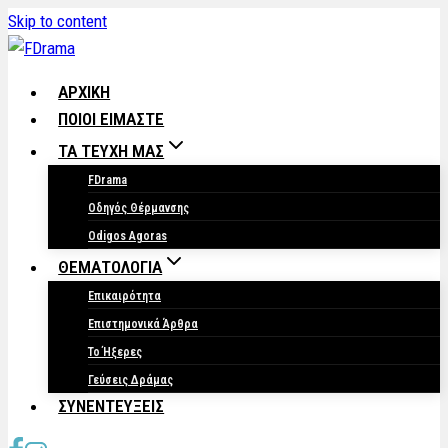
Skip to content
ΑΡΧΙΚΗ
ΠΟΙΟΙ ΕΙΜΑΣΤΕ
ΤΑ ΤΕΥΧΗ ΜΑΣ
FDrama
Οδηγός Θέρμανσης
Odigos Agoras
ΘΕΜΑΤΟΛΟΓΙΑ
Επικαιρότητα
Επιστημονικά Άρθρα
Το Ήξερες
Γεύσεις Δράμας
ΣΥΝΕΝΤΕΥΞΕΙΣ