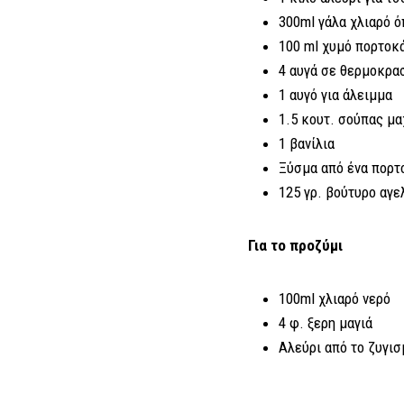
300ml γάλα χλιαρό ό
100 ml χυμό πορτοκ
4 αυγά σε θερμοκρα
1 αυγό για άλειμμα
1.5 κουτ. σούπας μ
1 βανίλια
Ξύσμα από ένα πορτ
125 γρ. βούτυρο αγε
Για το προζύμι
100ml χλιαρό νερό
4 φ. ξερη μαγιά
Αλεύρι από το ζυγισ