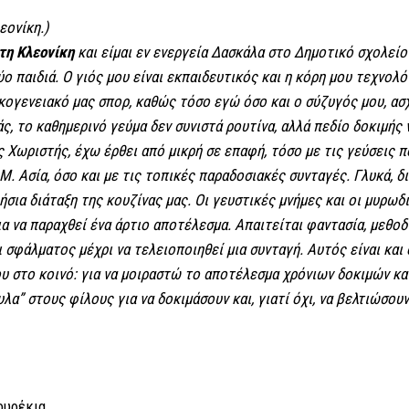
εονίκη.)
τη Κλεονίκη
και είμαι εν ενεργεία Δασκάλα στο Δημοτικό σχολείο
ο παιδιά. Ο γιός μου είναι εκπαιδευτικός και η κόρη μου τεχνολ
οικογενειακό μας σπορ, καθώς τόσο εγώ όσο και ο σύζυγός μου, α
μάς, το καθημερινό γεύμα δεν συνιστά ρουτίνα, αλλά πεδίο δοκιμής
ς Χωριστής, έχω έρθει από μικρή σε επαφή, τόσο με τις γεύσεις
Μ. Ασία, όσο και με τις τοπικές παραδοσιακές συνταγές. Γλυκά, δ
ήσια διάταξη της κουζίνας μας. Οι γευστικές μνήμες και οι μυρωδι
α να παραχθεί ένα άρτιο αποτέλεσμα. Απαιτείται φαντασία, μεθοδι
ι σφάλματος μέχρι να τελειοποιηθεί μια συνταγή. Αυτός είναι και
ου στο κοινό: για να μοιραστώ το αποτέλεσμα χρόνιων δοκιμών κα
α” στους φίλους για να δοκιμάσουν και, γιατί όχι, να βελτιώσουν 
σουρέκια