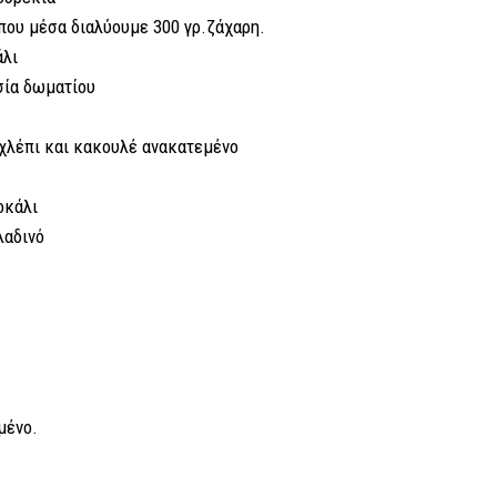
που μέσα διαλύουμε 300 γρ.ζάχαρη.
άλι
σία δωματίου
αχλέπι και κακουλέ ανακατεμένο
οκάλι
λαδινό
μένο.