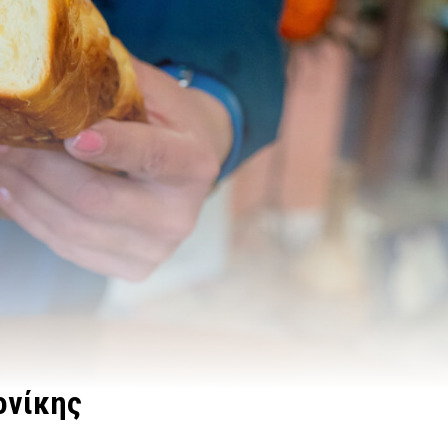
ονίκης