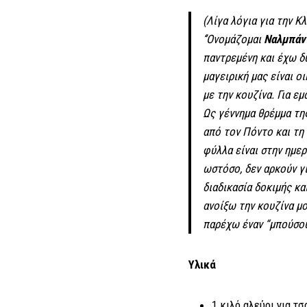
(Λίγα λόγια για την Κλ
‘’Ονομάζομαι
Ναλμπάν
παντρεμένη και έχω δύ
μαγειρική μας είναι 
με την κουζίνα. Για ε
Ως γέννημα θρέμμα τη
από τον Πόντο και τη 
φύλλα είναι στην ημερ
ωστόσο, δεν αρκούν γι
διαδικασία δοκιμής κα
ανοίξω την κουζίνα μ
παρέχω έναν “μπούσουλ
Υλικά
1 κιλό αλεύρι για τ