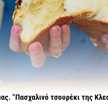
ας. ”Πασχαλινό τσουρέκι της Κλε