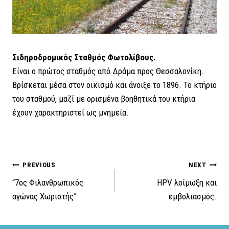
Σιδηροδρομικός Σταθμός Φωτολίβους.
Είναι ο πρώτος σταθμός από Δράμα προς Θεσσαλονίκη.
Βρίσκεται μέσα στον οικισμό και άνοιξε το 1896. Το κτήριο
του σταθμού, μαζί με ορισμένα βοηθητικά του κτήρια
έχουν χαρακτηριστεί ως μνημεία.
Πλοήγηση
PREVIOUS
NEXT
“7ος Φιλανθρωπικός
HPV λοίμωξη και
άρθρων
αγώνας Χωριστής”
εμβολιασμός.