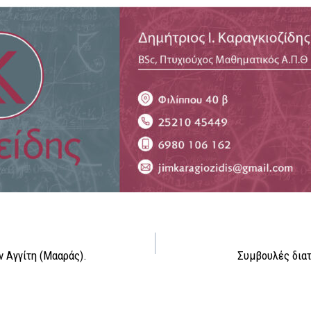
ν Αγγίτη (Μααράς).
Συμβουλές διατ