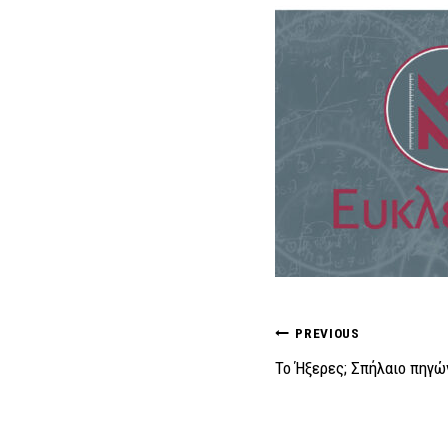
Πλοήγηση
PREVIOUS
Το Ήξερες; Σπήλαιο πηγώ
άρθρων