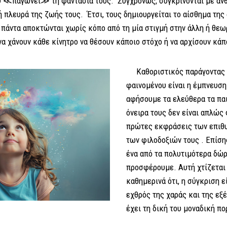
που ≪παγώνει≫ τη φαντασία τους. Συγχρόνως, συγκρίνονται με α
 πλευρά της ζωής τους. Έτσι, τους δημιουργείται το αίσθημα της
 πάντα αποκτώνται χωρίς κόπο από τη μία στιγμή στην άλλη ή θεω
να χάνουν κάθε κίνητρο να θέσουν κάποιο στόχο ή να αρχίσουν κά
Καθοριστικός παράγοντας σ
φαινομένου είναι η έμπνευση 
αφήσουμε τα ελεύθερα τα παι
όνειρα τους δεν είναι απλώς 
πρώτες εκφράσεις των επιθυ
των φιλοδοξιών τους . Επίση
ένα από τα πολυτιμότερα δώρ
προσφέρουμε. Αυτή χτίζεται
καθημερινά ότι, η σύγκριση ε
εχθρός της χαράς και της εξ
έχει τη δική του μοναδική πο