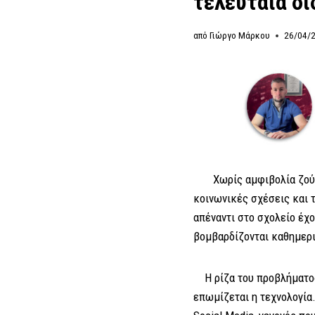
τελευταία δι
από
Γιώργο Μάρκου
26/04/
Χωρίς αμφιβολία ζούμε σ
κοινωνικές σχέσεις και 
απέναντι στο σχολείο έχο
βομβαρδίζονται καθημερι
Η ρίζα του προβλήματος 
επωμίζεται η τεχνολογία