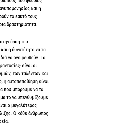
νθρώπους που ψευδώς
 ανυπομονησίας και η
ρούν το εαυτό τους
ποια δραστηριότητα.
την άρση του
και η δυνατότητα να τα
διά να ονειρευθούν. Τα
φαντασίες· είναι οι
μιών, των ταλέντων και
ς, η αυτοπεποίθηση είναι
α που μπορούμε να τα
 με το να υπενθυμίζουμε
ίναι ο μεγαλύτερος
έλιξης. Ο κάθε άνθρωπος
ρεία.