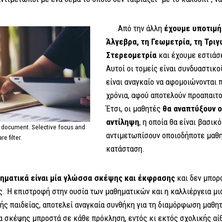
Από την άλλη
έχουμε υποτιμή
Άλγεβρα, τη Γεωμετρία, τη Τριγ
Στερεομετρία
και έχουμε εστιάσ
Αυτοί οι τομείς είναι συνδυαστικο
είναι αναγκαίο να αφομοιώνονται
χρόνια, αφού αποτελούν προαπαιτο
Έτσι, οι μαθητές
θα αναπτύξουν 
αντίληψη
, η οποία θα είναι βασικό
 document. Selective focus and
αντιμετωπίσουν οποιοδήποτε μαθ
are filter.
κατάσταση.
θηματικά είναι μία γλώσσα σκέψης και έκφρασης
και δεν μπορο
. Η επιστροφή στην ουσία των μαθηματικών και η καλλιέργεια μι
ς παιδείας, αποτελεί αναγκαία συνθήκη για τη διαμόρφωση μαθητ
ία σκέψης μπροστά σε κάθε πρόκληση, εντός κι εκτός σχολικής αί