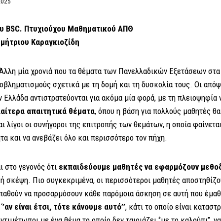
2025
ου
BSC. Πτυχιούχου Μαθηματικού ΑΠΘ
μήτριου Καραγκιοζίδη
λη μία χρονιά που τα θέματα των Πανελλαδικών Εξετάσεων στα 
οβληματισμούς σχετικά με τη δομή και τη δυσκολία τους. Οι απόψ
ν Ελλάδα αντιστρατεύονται για ακόμα μία φορά, με τη πλειοψηφία ν
ιαίτερα απαιτητικά θέματα
, όπου η βάση για πολλούς μαθητές θα
αι λίγοι οι συνήγοροι της επιτροπής των θεμάτων, η οποία φαίνεται
τα και να ανεβάζει όλο και περισσότερο τον πήχη.
 στο γεγονός ότι
εκπαιδεύουμε μαθητές να εφαρμόζουν μεθο
 σκέψη. Πιο συγκεκριμένα, οι περισσότεροι μαθητές αποστηθίζ
αθούν να προσαρμόσουν κάθε παρόμοια άσκηση σε αυτή που έμαθα
‘
’
αν είναι έτσι, τότε κάνουμε αυτό
’’
, κάτι το οποίο είναι καταστ
ντιμέτωποι με ένα θέμα το οποίο δεν ταιριάζει ‘’με το καλούπι’’, 