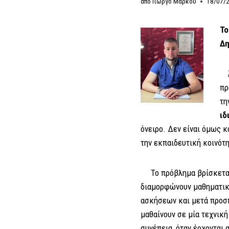
από
Γιώργο Μάρκου
18/07/
Τ
Δη
Άλ
πρ
τη
ιδ
όνειρο. Δεν είναι όμως κ
την εκπαιδευτική κοινότη
Το πρόβλημα βρίσκεται
διαμορφώνουν μαθηματική
ασκήσεων και μετά προσπ
μαθαίνουν σε μία τεχνική 
συνέπεια, όταν έρχονται α