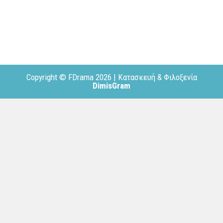
Copyright © FDrama 2026 | Κατασκευή & Φιλοξενία
DimisGram
ΑΡΧΙΚΗ
ΠΟΙΟΙ ΕΙΜΑΣΤΕ
Toggle
ΤΑ ΤΕΥΧΗ ΜΑΣ
child
FDrama
menu
Οδηγός Θέρμανσης
Odigos Agoras
Toggle
ΘΕΜΑΤΟΛΟΓΙΑ
child
Επικαιρότητα