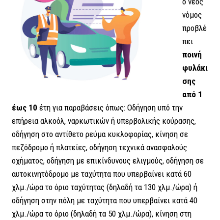
ο νέος
νόμος
προβλέ
πει
ποινή
φυλάκι
σης
από 1
έως 10
έτη για παραβάσεις όπως: Οδήγηση υπό την
επήρεια αλκοόλ, ναρκωτικών ή υπερβολικής κούρασης,
οδήγηση στο αντίθετο ρεύμα κυκλοφορίας, κίνηση σε
πεζόδρομο ή πλατείες, οδήγηση τεχνικά ανασφαλούς
οχήματος, οδήγηση με επικίνδυνους ελιγμούς, οδήγηση σε
αυτοκινητόδρομο με ταχύτητα που υπερβαίνει κατά 60
χλμ./ώρα το όριο ταχύτητας (δηλαδή τα 130 χλμ./ώρα) ή
οδήγηση στην πόλη με ταχύτητα που υπερβαίνει κατά 40
χλμ./ώρα το όριο (δηλαδή τα 50 χλμ./ώρα), κίνηση στη