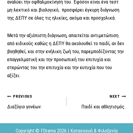
αναλύει την οφθαλμοκίνησή του. Εφόσον είναι ένα τεστ
μη-λεκτικό και βιολογικό, προσφέρει έγκυρη διάγνωση
της ΔΕΠΥ σε όλες τις ηλικίες, ακόμα και προσχολικά.
Μετά την αξιόπιστη διάγνωση, απαιτείται αντιμετώπιση
από ειδικούς καθώς η ΔΕΠΥ θα ακολουθεί το παιδί, αν δεν
βοηθηθεί, και στην ενήλικη ζωή του, παρεμποδίζοντας την
επαγγελματική και την προσωπική του επιτυχία και
στερώντας του την επιτυχία και την ευτυχία που του
αξίζει.
Πλοήγηση
PREVIOUS
NEXT
Διαζύγιο γονέων.
Παιδί και αθλητισμός.
άρθρων
Copyright © FDrama 2026 | Κατασκευή & Φιλοξενία