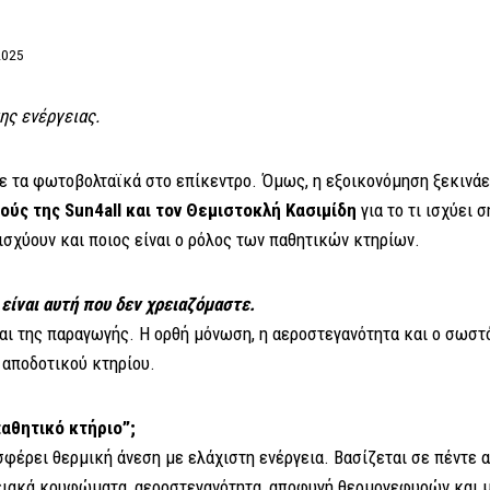
2025
ης ενέργειας.
ε τα φωτοβολταϊκά στο επίκεντρο. Όμως, η εξοικονόμηση ξεκινάε
ούς της Sun4all και τον Θεμιστοκλή Κασιμίδη
για το τι ισχύει 
σχύουν και ποιος είναι ο ρόλος των παθητικών κτηρίων.
 είναι αυτή που δεν χρειαζόμαστε.
αι της παραγωγής. Η ορθή μόνωση, η αεροστεγανότητα και ο σωστό
 αποδοτικού κτηρίου.
παθητικό κτήριο”;
οσφέρει θερμική άνεση με ελάχιστη ενέργεια. Βασίζεται σε πέντε
ειακά κουφώματα, αεροστεγανότητα, αποφυγή θερμογεφυρών και 