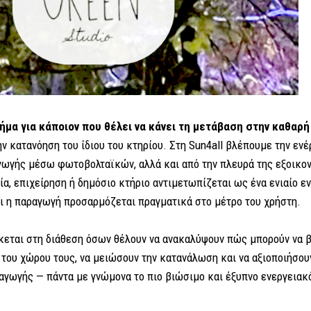
βήμα για κάποιον που θέλει να κάνει τη μετάβαση στην καθαρή
ν κατανόηση του ίδιου του κτηρίου. Στη Sun4all βλέπουμε την ενέ
γωγής μέσω φωτοβολταϊκών, αλλά και από την πλευρά της εξοικο
α, επιχείρηση ή δημόσιο κτήριο αντιμετωπίζεται ως ένα ενιαίο ε
αι η παραγωγή προσαρμόζεται πραγματικά στο μέτρο του χρήστη.
σκεται στη διάθεση όσων θέλουν να ανακαλύψουν πώς μπορούν να 
του χώρου τους, να μειώσουν την κατανάλωση και να αξιοποιήσου
αγωγής — πάντα με γνώμονα το πιο βιώσιμο και έξυπνο ενεργειακ