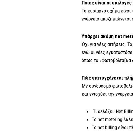
Ποιες είναι οι επιλογ
Το κυρίαρχο σχήμα είναι 
ενέργεια αποζημιώνεται 
Υπάρχει ακόμη net mete
Όχι για νέες αιτήσεις. Το
ενώ οι νέες εγκαταστάσει
όπως τα «Φωτοβολταϊκά 
Πώς επιτυγχάνεται πλή
Με συνδυασμό φωτοβολτα
και ενισχύει την ενεργει
Τι αλλάζει: Net Billi
Το net metering έκλε
Το net billing είναι