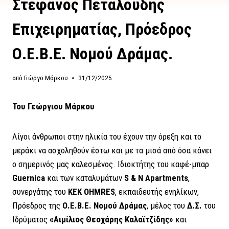
Στέφανος Πεταλούδης
Επιχειρηματίας, Πρόεδρος
Ο.Ε.Β.Ε. Νομού Δράμας.
από
Γιώργο Μάρκου
31/12/2025
Του Γεώργιου Μάρκου
Λίγοι άνθρωποι στην ηλικία του έχουν την όρεξη και το
μεράκι να ασχοληθούν έστω και με τα μισά από όσα κάνει
ο σημερινός μας καλεσμένος. Ιδιοκτήτης του καφέ-μπαρ
Guernica
και των καταλυμάτων
S & N Apartments
,
συνεργάτης του
ΚΕΚ OHMRES
, εκπαιδευτής ενηλίκων,
Πρόεδρος της
Ο.Ε.Β.Ε. Νομού Δράμας
, μέλος του
Δ.Σ.
του
Ιδρύματος
«Αιμίλιος Θεοχάρης Καλαϊτζίδης»
και