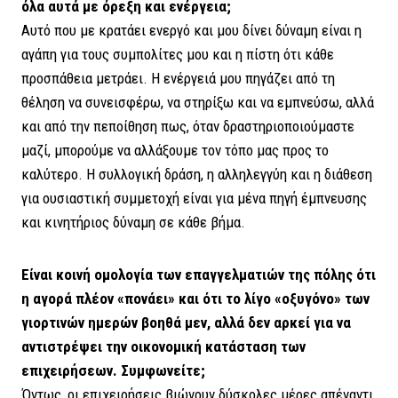
όλα αυτά με όρεξη και ενέργεια;
Αυτό που με κρατάει ενεργό και μου δίνει δύναμη είναι η
αγάπη για τους συμπολίτες μου και η πίστη ότι κάθε
προσπάθεια μετράει. Η ενέργειά μου πηγάζει από τη
θέληση να συνεισφέρω, να στηρίξω και να εμπνεύσω, αλλά
και από την πεποίθηση πως, όταν δραστηριοποιούμαστε
μαζί, μπορούμε να αλλάξουμε τον τόπο μας προς το
καλύτερο. Η συλλογική δράση, η αλληλεγγύη και η διάθεση
για ουσιαστική συμμετοχή είναι για μένα πηγή έμπνευσης
και κινητήριος δύναμη σε κάθε βήμα.
Είναι κοινή ομολογία των επαγγελματιών της πόλης ότι
η αγορά πλέον «πονάει» και ότι το λίγο «οξυγόνο» των
γιορτινών ημερών βοηθά μεν, αλλά δεν αρκεί για να
αντιστρέψει την οικονομική κατάσταση των
επιχειρήσεων. Συμφωνείτε;
Όντως, οι επιχειρήσεις βιώνουν δύσκολες μέρες απέναντι