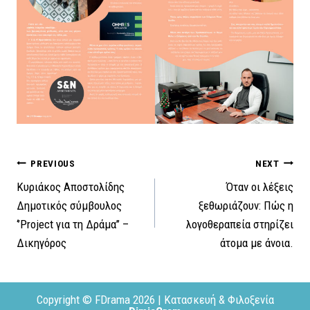
Πλοήγηση
PREVIOUS
NEXT
Κυριάκος Αποστολίδης
Όταν οι λέξεις
άρθρων
Δημοτικός σύμβουλος
ξεθωριάζουν: Πώς η
‘’Project για τη Δράμα’’ –
λογοθεραπεία στηρίζει
Δικηγόρος
άτομα με άνοια.
Copyright © FDrama 2026 | Κατασκευή & Φιλοξενία