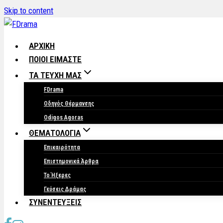
Skip to content
ΑΡΧΙΚΗ
ΠΟΙΟΙ ΕΙΜΑΣΤΕ
ΤΑ ΤΕΥΧΗ ΜΑΣ
FDrama
Οδηγός Θέρμανσης
Odigos Agoras
ΘΕΜΑΤΟΛΟΓΙΑ
Επικαιρότητα
Επιστημονικά Άρθρα
Το Ήξερες
Γεύσεις Δράμας
ΣΥΝΕΝΤΕΥΞΕΙΣ