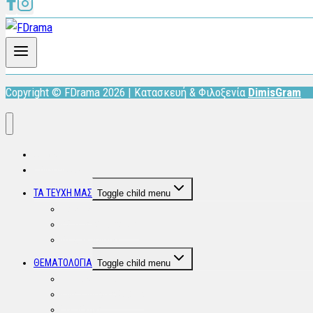
Copyright © FDrama 2026 | Κατασκευή & Φιλοξενία
DimisGram
ΑΡΧΙΚΗ
ΠΟΙΟΙ ΕΙΜΑΣΤΕ
ΤΑ ΤΕΥΧΗ ΜΑΣ
Toggle child menu
FDrama
Οδηγός Θέρμανσης
Odigos Agoras
ΘΕΜΑΤΟΛΟΓΙΑ
Toggle child menu
Επικαιρότητα
Επιστημονικά Άρθρα
Το Ήξερες